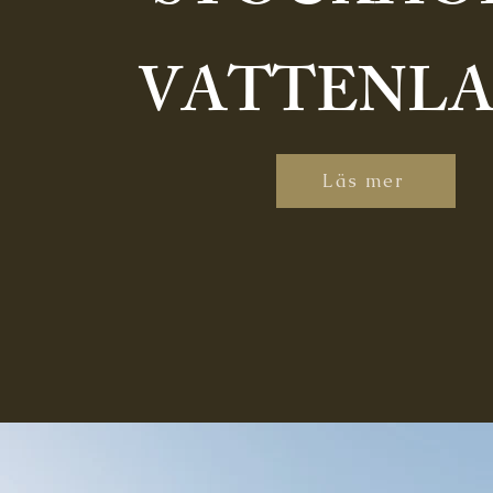
VATTENL
Läs mer