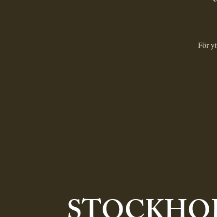
För yt
STOCKHO