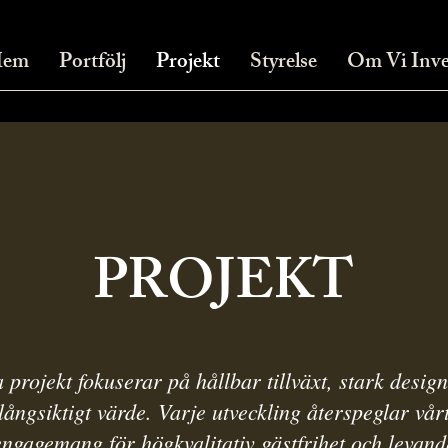
em
Portfölj
Projekt
Styrelse
Om Vi Inve
PROJEKT
 projekt fokuserar på hållbar tillväxt, stark desig
långsiktigt värde. Varje utveckling återspeglar vår
engagemang för högkvalitativ gästfrihet och levand