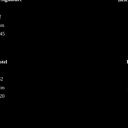
2
lm
 45
tel
82
lm
 20