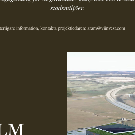
stadsmiljöer.
terligare information, kontakta projektledaren:
aram@viinvest.com
LM