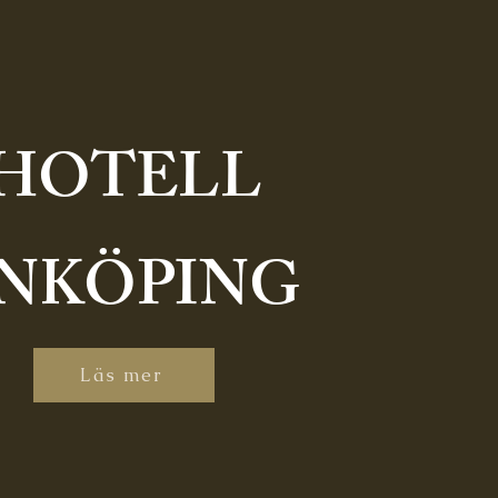
HOTELL
NKÖPING
Läs mer